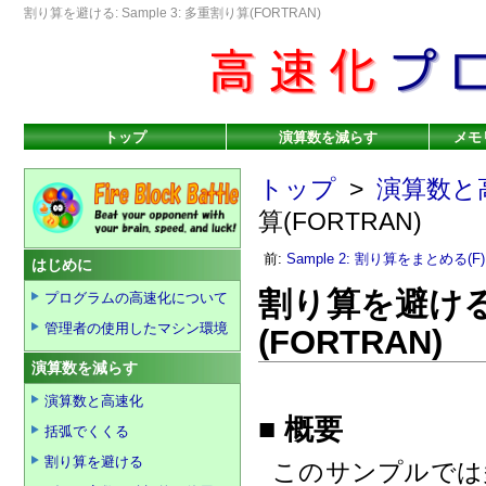
割り算を避ける: Sample 3: 多重割り算(FORTRAN)
トップ
演算数を減らす
メモ
トップ
>
演算数と
算(FORTRAN)
前:
Sample 2: 割り算をまとめる(F)
はじめに
割り算を避ける: 
プログラムの高速化について
管理者の使用したマシン環境
(FORTRAN)
演算数を減らす
演算数と高速化
■ 概要
括弧でくくる
割り算を避ける
このサンプルでは