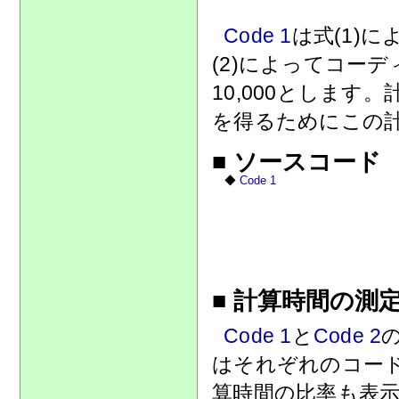
Code 1
は式(1)
(2)によってコー
10,000としま
を得るためにこの計
■ ソースコード
◆
Code 1
■ 計算時間の測
Code 1
と
Code 2
はそれぞれのコー
算時間の比率も表